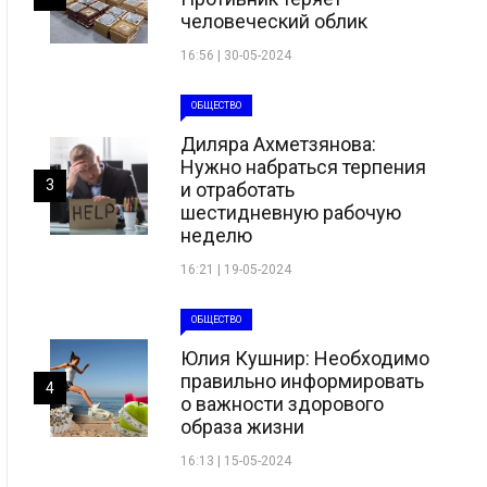
человеческий облик
16:56 | 30-05-2024
ОБЩЕСТВО
Диляра Ахметзянова:
Нужно набраться терпения
3
и отработать
шестидневную рабочую
неделю
16:21 | 19-05-2024
ОБЩЕСТВО
Юлия Кушнир: Необходимо
правильно информировать
4
о важности здорового
образа жизни
16:13 | 15-05-2024