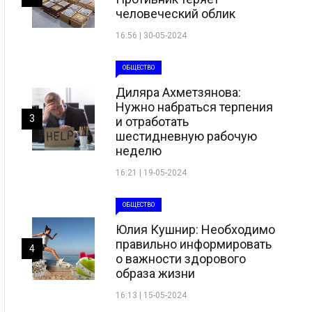
человеческий облик
16:56 | 30-05-2024
ОБЩЕСТВО
Диляра Ахметзянова:
Нужно набраться терпения
3
и отработать
шестидневную рабочую
неделю
16:21 | 19-05-2024
ОБЩЕСТВО
Юлия Кушнир: Необходимо
правильно информировать
4
о важности здорового
образа жизни
16:13 | 15-05-2024