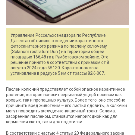
Управление Россельхознадзора по Республике
Дагестан объявило о введении карантинного
фитосанитарного режима по паслену колючему
(Solanum rostratum Dun.) на территории общей
площадью 166,48 га в Гумбетовском районе. Это
решение принято в соответствии с приказом от 8
августа 2024 года № 130. Карантинная зона
установлена в радиусе 5 км от трассы 82К-007.
Паслен колючий представляет собой опасное карантинное
растение, которое наносит серьезный ущерб посевам как
яровых, так и пропашных культур. Более того, оно способно
причинить вред животным – его листья ядовиты, а колючки
могут повредить желудочно-кишечный тракт. Солома,
засоренная пасленом, становится непригодной как для
кормления скота, так и для подстилки.
В соответствии с частью 4 статьи 20 Федерального закона