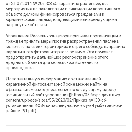
от 21.07.2014 № 206-ФЗ «О карантине растений», все
мероприятия по локализации и ликвидации карантинного
объекта должны финансироваться гражданами и
юридическими лицами, владеющими или арендующими
затронутые объекты.
Управление Россельхознадзора призывает организации и
граждан принять меры против распространения паслена
колючего на своих территориях и строго соблюдать правила
карантинного фитосанитарного режима. Это поможет
предотвратить дальнейшее распространение этого
вредного объекта для сельскохозяйственного
производства.
Дополнительную информацию о установленной
карантинной фитосанитарной зоне можно найти на
официальном сайте управления по следующему адресу:
[официальный сайт управления](https://05.fsvps.gov.ru/wp-
content/uploads/sites/55/2023/02/Приказ-№130-об-
установлении-КФЗ-по-паслену-колючему-в-Гумбетовском-
районе-РД.pdf).