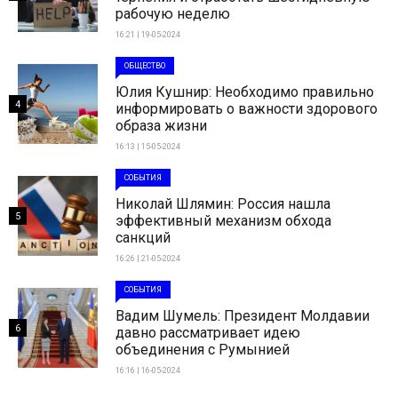
рабочую неделю
16:21 | 19-05-2024
ОБЩЕСТВО
Юлия Кушнир: Необходимо правильно
4
информировать о важности здорового
образа жизни
16:13 | 15-05-2024
СОБЫТИЯ
Николай Шлямин: Россия нашла
5
эффективный механизм обхода
санкций
16:26 | 21-05-2024
СОБЫТИЯ
Вадим Шумель: Президент Молдавии
6
давно рассматривает идею
объединения с Румынией
16:16 | 16-05-2024