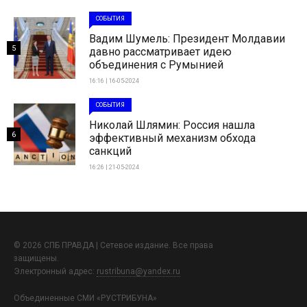
СОБЫТИЯ
Вадим Шумель: Президент Молдавии
5
давно рассматривает идею
объединения с Румынией
16:16 | 16-05-2024
СОБЫТИЯ
Николай Шлямин: Россия нашла
6
эффективный механизм обхода
санкций
16:26 | 21-05-2024
© 2026 СПБ ПРАВДА | Сетевое издание. Все права
защищены.
Электронный адрес:
rustribuna@yandex.ru
Объединенные СМИ «РУСТРИБУНА»