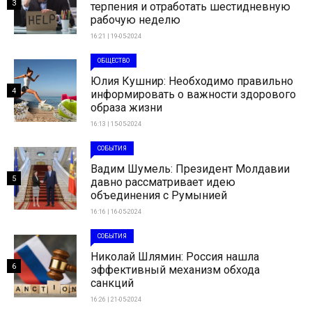
3
терпения и отработать шестидневную
рабочую неделю
16:21 | 19-05-2024
ОБЩЕСТВО
Юлия Кушнир: Необходимо правильно
4
информировать о важности здорового
образа жизни
16:13 | 15-05-2024
СОБЫТИЯ
Вадим Шумель: Президент Молдавии
5
давно рассматривает идею
объединения с Румынией
16:16 | 16-05-2024
СОБЫТИЯ
Николай Шлямин: Россия нашла
6
эффективный механизм обхода
санкций
16:26 | 21-05-2024