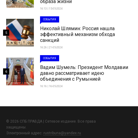
образа жизни
16:13 | 15-05-2024
СОБЫТИЯ
Николай Шлямин: Россия нашла
5
эффективный механизм обхода
санкций
16:26 | 21-05-2024
СОБЫТИЯ
Вадим Шумель: Президент Молдавии
6
давно рассматривает идею
объединения с Румынией
16:16 | 16-05-2024
© 2026 СПБ ПРАВДА | Сетевое издание. Все права
защищены.
Электронный адрес:
rustribuna@yandex.ru