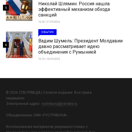
Николай Шлямин: Россия нашла
5
эффективный механизм обхода
санкций
16:26 | 21-05-2024
СОБЫТИЯ
Вадим Шумель: Президент Молдавии
6
давно рассматривает идею
объединения с Румынией
16:16 | 16-05-2024
© 2026 СПБ ПРАВДА | Сетевое издание. Все права
защищены.
Электронный адрес:
rustribuna@yandex.ru
Объединенные СМИ «РУСТРИБУНА»
Использование материалов разрешено только с