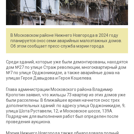
В Московском районе Нижнего Новгорода в 2024 году
планируется снос семи аварийных малоэтажных домов.
Об этом сообщает пресс-служба мэрии города.
Среди зданий, которые уже были демонтированы, находятся
дом №27 по улице Страж революции, многоквартирный дом
№7 по улице Орджоникидзе, а также аварийные дома на
улицах Героя Давыдова и Героя Кошелева.
Глава администрации Московского района Владимир
Кропотин заявил, что жильцы 73 квартир из этих домов уже
были расселены. В ближайшее время начнется снос трех
дополнительных зданий: по адресу улица Орджоникидзе, 9;
улица Шота Руставели, 12; и Московское шоссе, 139А.
Подрядчик для выполнения работ был определен после
проведения аукциона.
Мэрия Нижнего Новгорода также обнародовала полный