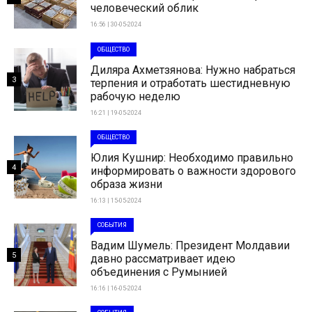
человеческий облик
16:56 | 30-05-2024
ОБЩЕСТВО
Диляра Ахметзянова: Нужно набраться
3
терпения и отработать шестидневную
рабочую неделю
16:21 | 19-05-2024
ОБЩЕСТВО
Юлия Кушнир: Необходимо правильно
4
информировать о важности здорового
образа жизни
16:13 | 15-05-2024
СОБЫТИЯ
Вадим Шумель: Президент Молдавии
5
давно рассматривает идею
объединения с Румынией
16:16 | 16-05-2024