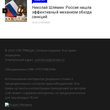
СОБЫТИЯ
Николай Шлямин: Россия нашла
6
эффективный механизм обхода
санкций
16:26 | 21-05-2024
© 2026 СПБ ПРАВДА | Сетевое издание. Все права
защищены.
Электронный адрес:
rustribuna@yandex.ru
Объединенные СМИ «РУСТРИБУНА»
Использование материалов разрешено только с
предварительного согласия правообладателей. Все
права на тексты и иллюстрации принадлежат их авторам.
Сайт может содержать материалы, не предназначенные
для лиц младше 18 лет.