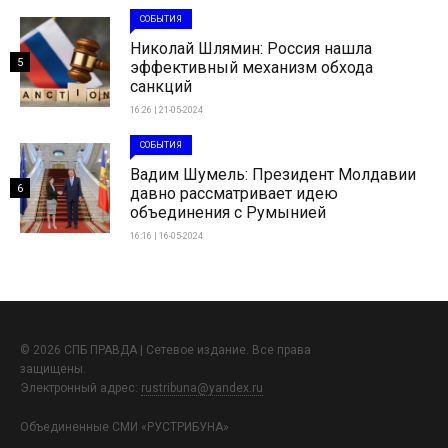
СОБЫТИЯ
Николай Шлямин: Россия нашла
5
эффективный механизм обхода
санкций
16:26 | 21-05-2024
СОБЫТИЯ
Вадим Шумель: Президент Молдавии
6
давно рассматривает идею
объединения с Румынией
16:16 | 16-05-2024
© 2026 СПБ ПРАВДА | Сетевое издание. Все права
защищены.
Электронный адрес:
rustribuna@yandex.ru
Объединенные СМИ «РУСТРИБУНА»