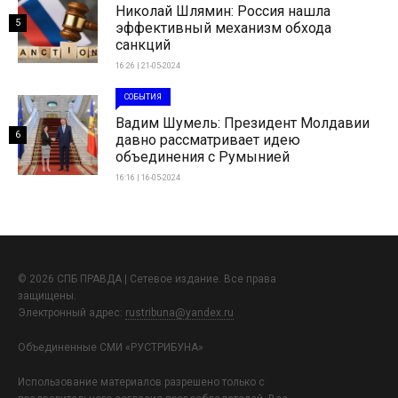
Николай Шлямин: Россия нашла
5
эффективный механизм обхода
санкций
16:26 | 21-05-2024
СОБЫТИЯ
Вадим Шумель: Президент Молдавии
6
давно рассматривает идею
объединения с Румынией
16:16 | 16-05-2024
© 2026 СПБ ПРАВДА | Сетевое издание. Все права
защищены.
Электронный адрес:
rustribuna@yandex.ru
Объединенные СМИ «РУСТРИБУНА»
Использование материалов разрешено только с