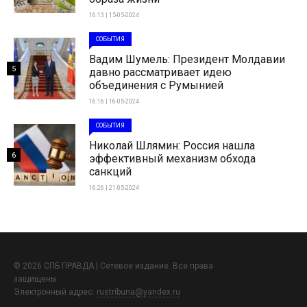
16:13 | 15-05-2024
СОБЫТИЯ
Вадим Шумель: Президент Молдавии
5
давно рассматривает идею
объединения с Румынией
16:16 | 16-05-2024
СОБЫТИЯ
Николай Шлямин: Россия нашла
6
эффективный механизм обхода
санкций
16:26 | 21-05-2024
© 2026 СПБ ПРАВДА | Сетевое издание. Все права
защищены.
Электронный адрес:
rustribuna@yandex.ru