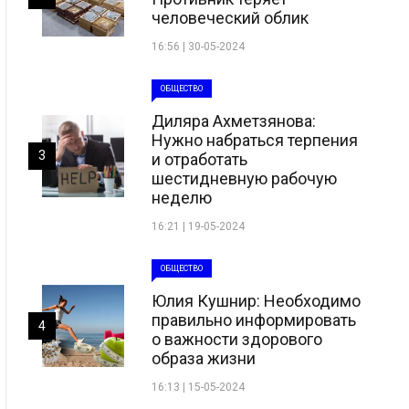
человеческий облик
16:56 | 30-05-2024
ОБЩЕСТВО
Диляра Ахметзянова:
Нужно набраться терпения
3
и отработать
шестидневную рабочую
неделю
16:21 | 19-05-2024
ОБЩЕСТВО
Юлия Кушнир: Необходимо
правильно информировать
4
о важности здорового
образа жизни
16:13 | 15-05-2024