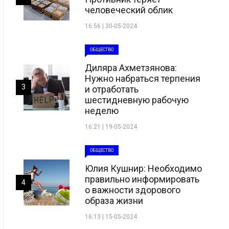
человеческий облик
16:56 | 30-05-2024
ОБЩЕСТВО
Диляра Ахметзянова:
Нужно набраться терпения
3
и отработать
шестидневную рабочую
неделю
16:21 | 19-05-2024
ОБЩЕСТВО
Юлия Кушнир: Необходимо
правильно информировать
4
о важности здорового
образа жизни
16:13 | 15-05-2024