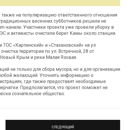
а также на популяризацию ответственного отношения
 традиционных весенних субботников решили не
am-канале. Участники проекта уже провели уборку в
ЭС и активисты очистили берег Камы около станции.
 ТОС «Карпинский» и «Стахановский» на ул.
очистка территории по ул. Встречной, 28 от
 Новый Крым и реки Малая Язовая.
ий не только для сбора мусора, но и для организации
т любой желающий. Уточнить информацию о
страциях, где также предоставят необходимые
ерчатки. Предполагается, что проект поможет не
чески сознательное общество.
СЛЕДУЮЩИЙ