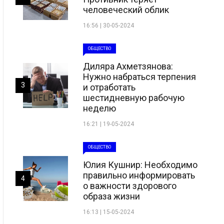
человеческий облик
16:56 | 30-05-2024
ОБЩЕСТВО
Диляра Ахметзянова:
Нужно набраться терпения
3
и отработать
шестидневную рабочую
неделю
16:21 | 19-05-2024
ОБЩЕСТВО
Юлия Кушнир: Необходимо
правильно информировать
4
о важности здорового
образа жизни
16:13 | 15-05-2024