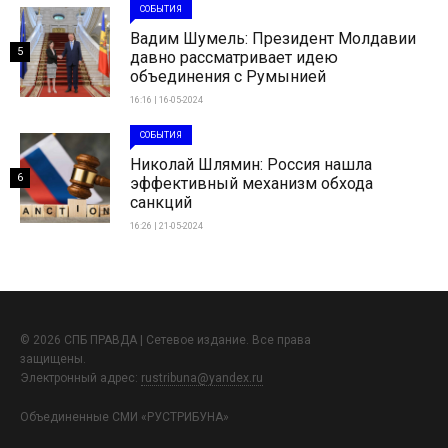
СОБЫТИЯ
Вадим Шумель: Президент Молдавии
5
давно рассматривает идею
объединения с Румынией
16:16 | 16-05-2024
СОБЫТИЯ
Николай Шлямин: Россия нашла
6
эффективный механизм обхода
санкций
16:26 | 21-05-2024
© 2026 СПБ ПРАВДА | Сетевое издание. Все права
защищены.
Электронный адрес:
rustribuna@yandex.ru
Объединенные СМИ «РУСТРИБУНА»