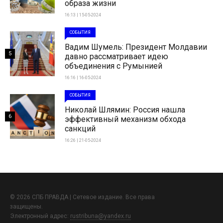
образа жизни
16:13 | 15-05-2024
СОБЫТИЯ
Вадим Шумель: Президент Молдавии
5
давно рассматривает идею
объединения с Румынией
16:16 | 16-05-2024
СОБЫТИЯ
Николай Шлямин: Россия нашла
6
эффективный механизм обхода
санкций
16:26 | 21-05-2024
© 2026 СПБ ПРАВДА | Сетевое издание. Все права
защищены.
Электронный адрес:
rustribuna@yandex.ru