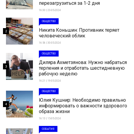
перезагрузиться за 1-2 дня
16:30 | 23-05-2024
ОБЩЕСТВО
Никита Коньшин: Противник теряет
2
человеческий облик
16:56 | 30-05-2024
ОБЩЕСТВО
Диляра Ахметзянова: Нужно набраться
3
терпения и отработать шестидневную
рабочую неделю
16:21 | 19-05-2024
ОБЩЕСТВО
Юлия Кушнир: Необходимо правильно
4
информировать о важности здорового
образа жизни
16:13 | 15-05-2024
СОБЫТИЯ