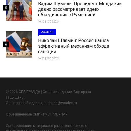
Вадим Шумель: Президент Молдавии
5
давно рассматривает идею
объединения с Румынией
16:16 | 16-05-2024
СОБЫТИЯ
Николай Шлямин: Россия нашла
6
эффективный механизм обхода
санкций
16:26 | 21-05-2024
© 2026 СПБ ПРАВДА | Сетевое издание. Все права
защищены.
Электронный адрес:
rustribuna@yandex.ru
Объединенные СМИ «РУСТРИБУНА»
Использование материалов разрешено только с