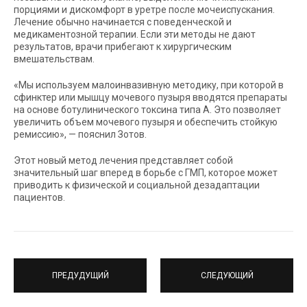
порциями и дискомфорт в уретре после мочеиспускания.
Лечение обычно начинается с поведенческой и
медикаментозной терапии. Если эти методы не дают
результатов, врачи прибегают к хирургическим
вмешательствам.
«Мы используем малоинвазивную методику, при которой в
сфинктер или мышцу мочевого пузыря вводятся препараты
на основе ботулинического токсина типа А. Это позволяет
увеличить объем мочевого пузыря и обеспечить стойкую
ремиссию», — пояснил Зотов.
Этот новый метод лечения представляет собой
значительный шаг вперед в борьбе с ГМП, которое может
приводить к физической и социальной дезадаптации
пациентов.
ПРЕДУДУЩИЙ
СЛЕДУЮЩИЙ