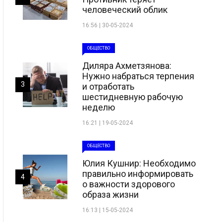
человеческий облик
16:56 | 30-05-2024
ОБЩЕСТВО
Диляра Ахметзянова:
Нужно набраться терпения
3
и отработать
шестидневную рабочую
неделю
16:21 | 19-05-2024
ОБЩЕСТВО
Юлия Кушнир: Необходимо
правильно информировать
4
о важности здорового
образа жизни
16:13 | 15-05-2024