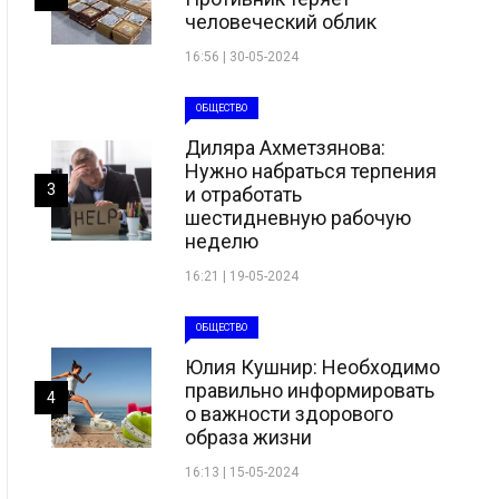
человеческий облик
16:56 | 30-05-2024
ОБЩЕСТВО
Диляра Ахметзянова:
Нужно набраться терпения
3
и отработать
шестидневную рабочую
неделю
16:21 | 19-05-2024
ОБЩЕСТВО
Юлия Кушнир: Необходимо
правильно информировать
4
о важности здорового
образа жизни
16:13 | 15-05-2024