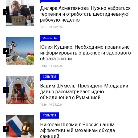
Диляра Ахметзянова: Нужно набраться
3
терпения и отработать шестидневную
рабочую неделю
16:21 | 19-05-2024
ОБЩЕСТВО
Юлия Кушнир: Необходимо правильно
4
информировать о важности здорового
образа жизни
16:13 | 15-05-2024
СОБЫТИЯ
Вадим Шумель: Президент Молдавии
5
давно рассматривает идею
объединения с Румынией
16:16 | 16-05-2024
СОБЫТИЯ
Николай Шлямин: Россия нашла
6
эффективный механизм обхода
санкций