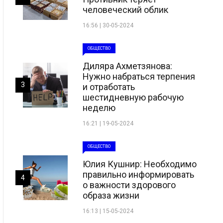
человеческий облик
16:56 | 30-05-2024
ОБЩЕСТВО
Диляра Ахметзянова:
Нужно набраться терпения
3
и отработать
шестидневную рабочую
неделю
16:21 | 19-05-2024
ОБЩЕСТВО
Юлия Кушнир: Необходимо
правильно информировать
4
о важности здорового
образа жизни
16:13 | 15-05-2024