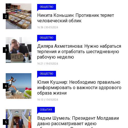
ОБЩЕСТВО
Никита Коньшин: Противник теряет
2
человеческий облик
16:56 | 30-05-2024
ОБЩЕСТВО
Диляра Ахметзянова: Нужно набраться
3
терпения и отработать шестидневную
рабочую неделю
16:21 | 19-05-2024
ОБЩЕСТВО
Юлия Кушнир: Необходимо правильно
4
информировать о важности здорового
образа жизни
16:13 | 15-05-2024
СОБЫТИЯ
Вадим Шумель: Президент Молдавии
5
давно рассматривает идею