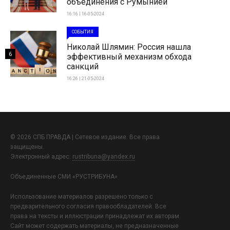
объединения с Румынией
16:16 | 16-05-2024
СОБЫТИЯ
Николай Шлямин: Россия нашла
6
эффективный механизм обхода
санкций
16:26 | 21-05-2024
© 2026 СПБ ПРАВДА | Сетевое издание. Все права
защищены.
Электронный адрес:
rustribuna@yandex.ru
Объединенные СМИ «РУСТРИБУНА»
Использование материалов разрешено только с
предварительного согласия правообладателей. Все
права на тексты и иллюстрации принадлежат их авторам.
Сайт может содержать материалы, не предназначенные