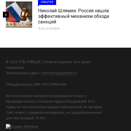
СОБЫТИЯ
Николай Шлямин: Россия нашла
6
эффективный механизм обхода
санкций
16:26 | 21-05-2024
© 2026 СПБ ПРАВДА | Сетевое издание. Все права
защищены.
Электронный адрес:
rustribuna@yandex.ru
Объединенные СМИ «РУСТРИБУНА»
Использование материалов разрешено только с
предварительного согласия правообладателей. Все
права на тексты и иллюстрации принадлежат их авторам.
Сайт может содержать материалы, не предназначенные
для лиц младше 18 лет.