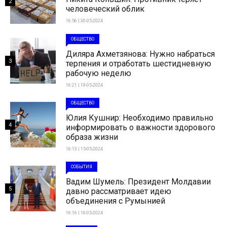
2
человеческий облик
16:56 | 30-05-2024
ОБЩЕСТВО
Диляра Ахметзянова: Нужно набраться
3
терпения и отработать шестидневную
рабочую неделю
16:21 | 19-05-2024
ОБЩЕСТВО
Юлия Кушнир: Необходимо правильно
4
информировать о важности здорового
образа жизни
16:13 | 15-05-2024
СОБЫТИЯ
Вадим Шумель: Президент Молдавии
5
давно рассматривает идею
объединения с Румынией
16:16 | 16-05-2024