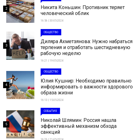
Никита Коньшин: Противник теряет
2
человеческий облик
16:56 | 30-05-2024
ОБЩЕСТВО
Диляра Ахметзянова: Нужно набраться
3
терпения и отработать шестидневную
рабочую неделю
16:21 | 19-05-2024
ОБЩЕСТВО
Юлия Кушнир: Необходимо правильно
4
информировать о важности здорового
образа жизни
16:13 | 15-05-2024
СОБЫТИЯ
Николай Шлямин: Россия нашла
5
эффективный механизм обхода
санкций
16:26 | 21-05-2024