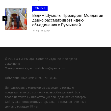
СОБЫТИЯ
Вадим Шумель: Президент Молдавии
6
давно рассматривает идею
объединения с Румынией
16:16 | 16-05-2024
© 2026 СПБ ПРАВДА | Сетевое издание. Все права
защищены.
Электронный адрес:
rustribuna@yandex.ru
Объединенные СМИ «РУСТРИБУНА»
Использование материалов разрешено только с
предварительного согласия правообладателей. Все
права на тексты и иллюстрации принадлежат их авторам.
Сайт может содержать материалы, не предназначенные
для лиц младше 18 лет.