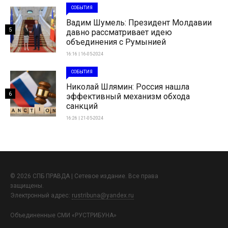
СОБЫТИЯ
Вадим Шумель: Президент Молдавии
5
давно рассматривает идею
объединения с Румынией
16:16 | 16-05-2024
СОБЫТИЯ
Николай Шлямин: Россия нашла
6
эффективный механизм обхода
санкций
16:26 | 21-05-2024
© 2026 СПБ ПРАВДА | Сетевое издание. Все права
защищены.
Электронный адрес:
rustribuna@yandex.ru
Объединенные СМИ «РУСТРИБУНА»