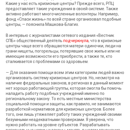
Какие у нас есть кризисные центры? Прежде всего, РПЦ
предоставляет такие учреждения в своей системе. Также
активно работают многочисленные волонтеры. Например,
фонд «Спаси жизнь» по всей стране организовал подобные
центры, — пояснила Машкова-Благих.
В интервью с журналистами сетевого издания «Вестник
СПБ» общественный деятель
подчеркнула
, что в кризисные
центры чаще всего обращаются матери-одиночки, люди на
грани нищеты, погорельцы, потерявшие свое жилье или не
имеющие возможности его приобрести, а также те, кто
сталкивается с проблемами со здоровьем.
— Для оказания помощи всем этим категориям людей важно
организовать систему кризисных центров. Но, несмотря на
наличие федеральных законов, в регионах в данный момент
нет хорошо работающей группы, которая смогла бы помочь
наладить работу подобных учреждений именно по
региональному закону. То есть местные министерства
социальной помощи и защиты, как правило, не занимаются
разработкой нормативов для кризисных центров. Более
того, они лишь утяжеляет работу таких учреждений своими
безумными неадекватными проверками. Я уверена, что
нужно работать на уровне субъектов. Разрабатывать