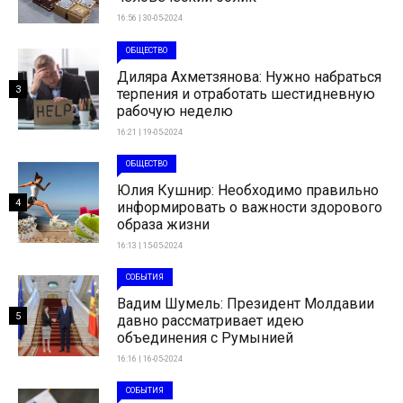
16:56 | 30-05-2024
ОБЩЕСТВО
Диляра Ахметзянова: Нужно набраться
3
терпения и отработать шестидневную
рабочую неделю
16:21 | 19-05-2024
ОБЩЕСТВО
Юлия Кушнир: Необходимо правильно
4
информировать о важности здорового
образа жизни
16:13 | 15-05-2024
СОБЫТИЯ
Вадим Шумель: Президент Молдавии
5
давно рассматривает идею
объединения с Румынией
16:16 | 16-05-2024
СОБЫТИЯ