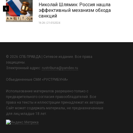
Николай Шлямин: Россия нашла
6
эффективный механизм обхода
санкций
16:26 | 21-05-2024
© 2026 СПБ ПРАВДА | Сетевое издание. Все права
защищены.
Электронный адрес:
rustribuna@yandex.ru
Объединенные СМИ «РУСТРИБУНА»
Использование материалов разрешено только с
предварительного согласия правообладателей. Все
права на тексты и иллюстрации принадлежат их авторам.
Сайт может содержать материалы, не предназначенные
для лиц младше 18 лет.