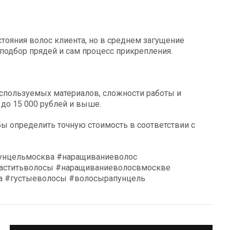
тояния волос клиента, но в среднем загущение
, подбор прядей и сам процесс прикрепления.
используемых материалов, сложности работы и
 до 15 000 рублей и выше.
бы определить точную стоимость в соответствии с
пунцельмосква #наращиваниеволос
аститьволосы #наращиваниеволосвмоскве
а #густыеволосы #волосырапунцель