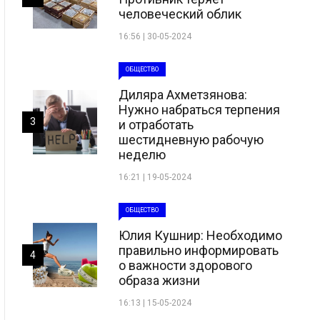
человеческий облик
16:56 | 30-05-2024
ОБЩЕСТВО
Диляра Ахметзянова:
Нужно набраться терпения
3
и отработать
шестидневную рабочую
неделю
16:21 | 19-05-2024
ОБЩЕСТВО
Юлия Кушнир: Необходимо
правильно информировать
4
о важности здорового
образа жизни
16:13 | 15-05-2024