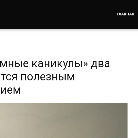
ГЛАВНАЯ
«умные каникулы» два
ятся полезным
нием