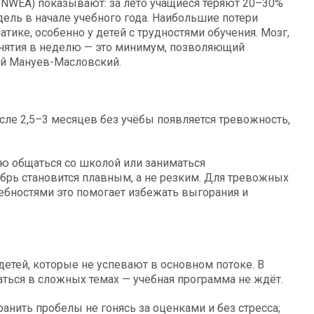
 NWEA) показывают: за лето учащиеся теряют 20–30%
дель в начале учебного года. Наибольшие потери
атике, особенно у детей с трудностями обучения. Мозг,
анятия в неделю — это минимум, позволяющий
ей Мануев-Масловский.
осле 2,5–3 месяцев без учёбы появляется тревожность,
ю общаться со школой или заниматься
рь становится плавным, а не резким. Для тревожных
ебностями это помогает избежать выгорания и
етей, которые не успевают в основном потоке. В
раться в сложных темах — учебная программа не ждёт.
нить пробелы не гонясь за оценками и без стресса;