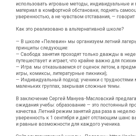
использовать игровые методы, индивидуальные и г
материал в комфортной обстановке; поднять самооц
уверенностью, а не чувством отставания, — говори
Как это реализовано в альтернативной школе?
— В школе «Пелевин» мы организуем летний лагерь
принципы следующие:
— Свобода: занятия проходят только дважды в неде
путешествует и играет, что крайне важно для психик
— Игра: мы отказываемся от оценок летом, а пред
игры, комиксы, литературные пикники);
— Индивидуальный подход: ученики с трудностями 
маленьких группах, закрывая сложные темы.
В заключение Сергей Мануев-Масловский предлагает
ожидания учебы: образование — это постоянный про
качества. Летний режим занятий два раза в неделю
уверенность к 1 сентября и даёт отстающим шанс вы
и равные возможности для каждого ученика.