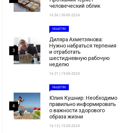
человеческий облик
16:56 | 30-05-2024
ОБЩЕСТВО
Диляра Ахметзянова:
Нужно набраться терпения
3
и отработать
шестидневную рабочую
неделю
16:21 | 19-05-2024
ОБЩЕСТВО
Юлия Кушнир: Необходимо
правильно информировать
4
о важности здорового
образа жизни
16:13 | 15-05-2024