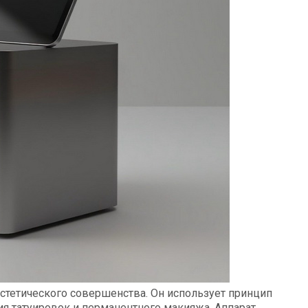
эстетического совершенства. Он использует принцип
я татуировок и перманентного макияжа. Аппарат