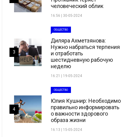
человеческий облик
16:56 | 30-05-2024
ОБЩЕСТВО
Диляра Ахметзянова:
Нужно набраться терпения
3
и отработать
шестидневную рабочую
неделю
16:21 | 19-05-2024
ОБЩЕСТВО
Юлия Кушнир: Необходимо
правильно информировать
4
о важности здорового
образа жизни
16:13 | 15-05-2024