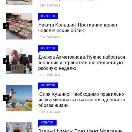
16:30 | 23-05-2024
ОБЩЕСТВО
Никита Коньшин: Противник теряет
2
человеческий облик
16:56 | 30-05-2024
ОБЩЕСТВО
Диляра Ахметзянова: Нужно набраться
3
терпения и отработать шестидневную
рабочую неделю
16:21 | 19-05-2024
ОБЩЕСТВО
Юлия Кушнир: Необходимо правильно
4
информировать о важности здорового
образа жизни
16:13 | 15-05-2024
СОБЫТИЯ
Вадим Шумель: Президент Молдавии