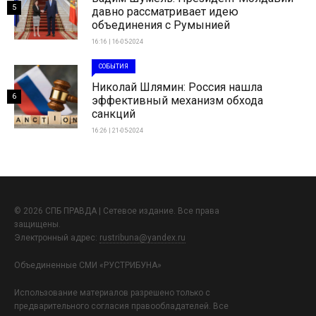
5
давно рассматривает идею
объединения с Румынией
16:16 | 16-05-2024
СОБЫТИЯ
Николай Шлямин: Россия нашла
6
эффективный механизм обхода
санкций
16:26 | 21-05-2024
© 2026 СПБ ПРАВДА | Сетевое издание. Все права
защищены.
Электронный адрес:
rustribuna@yandex.ru
Объединенные СМИ «РУСТРИБУНА»
Использование материалов разрешено только с
предварительного согласия правообладателей. Все