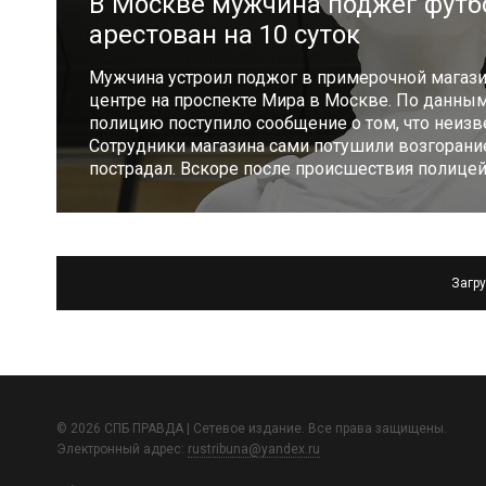
В Москве мужчина поджёг футб
арестован на 10 суток
Мужчина устроил поджог в примерочной магаз
центре на проспекте Мира в Москве. По данны
полицию поступило сообщение о том, что неизв
Сотрудники магазина сами потушили возгорание
пострадал. Вскоре после происшествия полице
Загру
© 2026 СПБ ПРАВДА | Сетевое издание. Все права защищены.
Электронный адрес:
rustribuna@yandex.ru