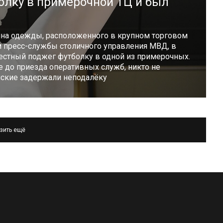
олку в примерочной ТЦ и был
ина одежды, расположенного в крупном торговом
м пресс-службы столичного управления МВД, в
естный поджег футболку в одной из примерочных.
 до приезда оперативных служб, никто не
йские задержали неподалёку
зить ещё