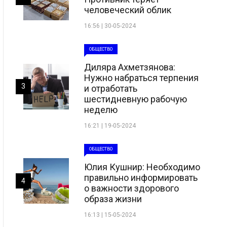
человеческий облик
16:56 | 30-05-2024
ОБЩЕСТВО
Диляра Ахметзянова:
Нужно набраться терпения
3
и отработать
шестидневную рабочую
неделю
16:21 | 19-05-2024
ОБЩЕСТВО
Юлия Кушнир: Необходимо
правильно информировать
4
о важности здорового
образа жизни
16:13 | 15-05-2024