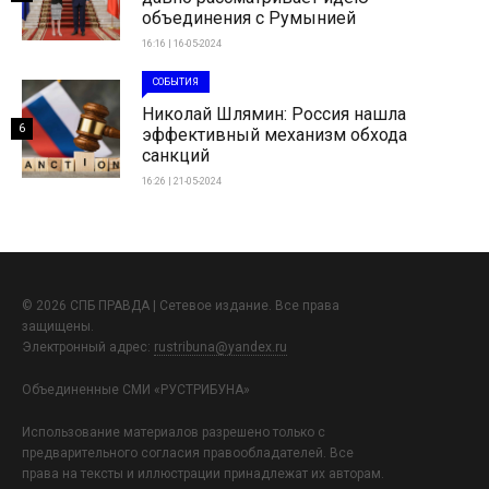
объединения с Румынией
16:16 | 16-05-2024
СОБЫТИЯ
Николай Шлямин: Россия нашла
6
эффективный механизм обхода
санкций
16:26 | 21-05-2024
© 2026 СПБ ПРАВДА | Сетевое издание. Все права
защищены.
Электронный адрес:
rustribuna@yandex.ru
Объединенные СМИ «РУСТРИБУНА»
Использование материалов разрешено только с
предварительного согласия правообладателей. Все
права на тексты и иллюстрации принадлежат их авторам.