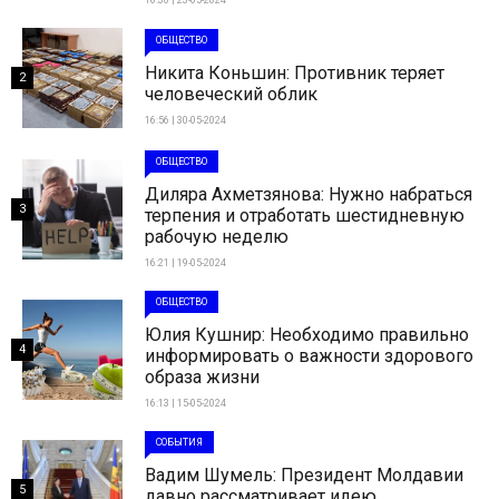
ОБЩЕСТВО
Никита Коньшин: Противник теряет
2
человеческий облик
16:56 | 30-05-2024
ОБЩЕСТВО
Диляра Ахметзянова: Нужно набраться
3
терпения и отработать шестидневную
рабочую неделю
16:21 | 19-05-2024
ОБЩЕСТВО
Юлия Кушнир: Необходимо правильно
4
информировать о важности здорового
образа жизни
16:13 | 15-05-2024
СОБЫТИЯ
Вадим Шумель: Президент Молдавии
5
давно рассматривает идею