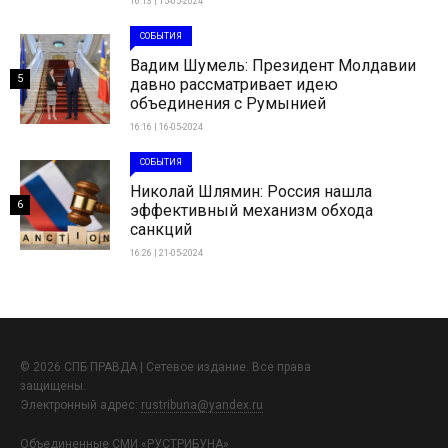
16:13 | 15-05-2024
СОБЫТИЯ
Вадим Шумель: Президент Молдавии
5
давно рассматривает идею
объединения с Румынией
16:16 | 16-05-2024
СОБЫТИЯ
Николай Шлямин: Россия нашла
6
эффективный механизм обхода
санкций
16:26 | 21-05-2024
© 2026 СПБ ПРАВДА | Сетевое издание. Все права
защищены.
Электронный адрес:
rustribuna@yandex.ru
Объединенные СМИ «РУСТРИБУНА»