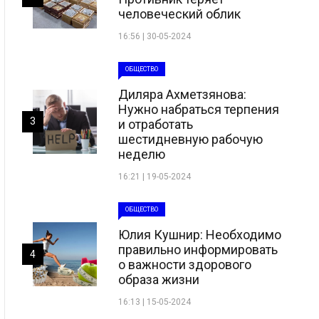
человеческий облик
16:56 | 30-05-2024
ОБЩЕСТВО
Диляра Ахметзянова:
Нужно набраться терпения
3
и отработать
шестидневную рабочую
неделю
16:21 | 19-05-2024
ОБЩЕСТВО
Юлия Кушнир: Необходимо
правильно информировать
4
о важности здорового
образа жизни
16:13 | 15-05-2024