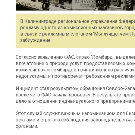
В Калининграде региональное управление Федер
рекламу одного из комиссионных магазинов гор
в связи с рекламным слоганом 'Мы лучше, чем Ло
заблуждение.
Согласно заявлению ФАС, слово ‘Ломбард’, выдел
впечатление о природе услуг, предоставляемых ком
комиссионок и ломбардов принципиально различаютс
недопустимы и противоречат требованиям рекламно
Инцидент стал результатом обращения Северо-Запа
после чего ФАС начала проверку. В результате про
дело в отношении индивидуального предпринимат
Этот случай служит важным напоминанием для бизн
рекламе и строгого соблюдения законодательства
органами.