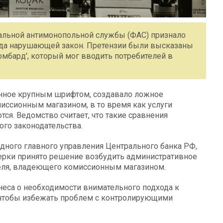
альной антимонопольной службы (ФАС) признало
ода нарушающей закон. Претензии были высказаны
мбард', который мог вводить потребителей в
енное крупным шрифтом, создавало ложное
иссионным магазином, в то время как услуги
я. Ведомство считает, что такие сравнения
го законодательства.
дного главного управления Центрального банка РФ,
верки принято решение возбудить административное
еля, владеющего комиссионным магазином.
еса о необходимости внимательного подхода к
, чтобы избежать проблем с контролирующими