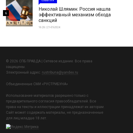
СОБЫТИЯ
Николай Шлямин: Россия нашла
6
эффективный механизм обхода
санкций
16:26 | 21-05-2024
© 2026 СПБ ПРАВДА | Сетевое издание. Все права
защищены.
Электронный адрес:
rustribuna@yandex.ru
Объединенные СМИ «РУСТРИБУНА»
Использование материалов разрешено только с
предварительного согласия правообладателей. Все
права на тексты и иллюстрации принадлежат их авторам.
Сайт может содержать материалы, не предназначенные
для лиц младше 18 лет.