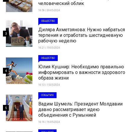
человеческий облик
16:56 | 30-05-2024
ОБЩЕСТВО
Диляра Ахметзянова: Нужно набраться
3
терпения и отработать шестидневную
рабочую неделю
16:21 | 19-05-2024
ОБЩЕСТВО
Юлия Кушнир: Необходимо правильно
4
информировать о важности здорового
образа жизни
16:13 | 15-05-2024
СОБЫТИЯ
Вадим Шумель: Президент Молдавии
5
давно рассматривает идею
объединения с Румынией
16:16 | 16-05-2024