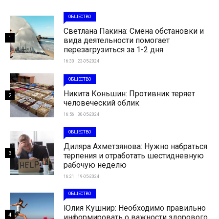
ОБЩЕСТВО
Светлана Пакина: Смена обстановки и
1
вида деятельности помогает
перезагрузиться за 1-2 дня
16:30 | 23-05-2024
ОБЩЕСТВО
Никита Коньшин: Противник теряет
2
человеческий облик
16:56 | 30-05-2024
ОБЩЕСТВО
Диляра Ахметзянова: Нужно набраться
3
терпения и отработать шестидневную
рабочую неделю
16:21 | 19-05-2024
ОБЩЕСТВО
Юлия Кушнир: Необходимо правильно
4
информировать о важности здорового