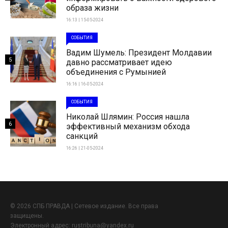
образа жизни
16:13 | 15-05-2024
СОБЫТИЯ
Вадим Шумель: Президент Молдавии
5
давно рассматривает идею
объединения с Румынией
16:16 | 16-05-2024
СОБЫТИЯ
Николай Шлямин: Россия нашла
6
эффективный механизм обхода
санкций
16:26 | 21-05-2024
© 2026 СПБ ПРАВДА | Сетевое издание. Все права
защищены.
Электронный адрес:
rustribuna@yandex.ru