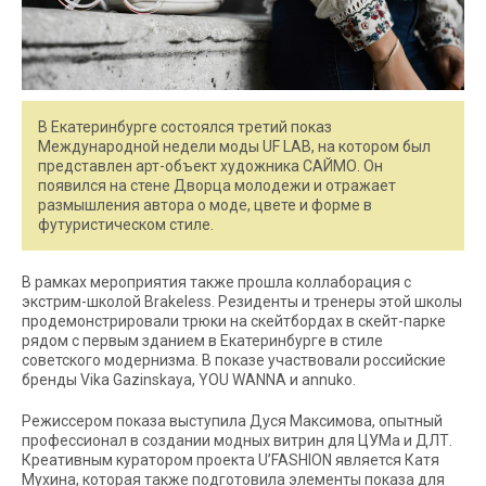
В Екатеринбурге состоялся третий показ
Международной недели моды UF LAB, на котором был
представлен арт-объект художника САЙМО. Он
появился на стене Дворца молодежи и отражает
размышления автора о моде, цвете и форме в
футуристическом стиле.
В рамках мероприятия также прошла коллаборация с
экстрим-школой Brakeless. Резиденты и тренеры этой школы
продемонстрировали трюки на скейтбордах в скейт-парке
рядом с первым зданием в Екатеринбурге в стиле
советского модернизма. В показе участвовали российские
бренды Vika Gazinskaya, YOU WANNA и annuko.
Режиссером показа выступила Дуся Максимова, опытный
профессионал в создании модных витрин для ЦУМа и ДЛТ.
Креативным куратором проекта U’FASHION является Катя
Мухина, которая также подготовила элементы показа для