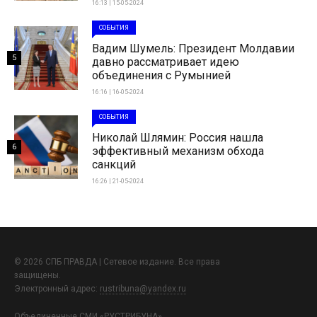
16:13 | 15-05-2024
СОБЫТИЯ
Вадим Шумель: Президент Молдавии
5
давно рассматривает идею
объединения с Румынией
16:16 | 16-05-2024
СОБЫТИЯ
Николай Шлямин: Россия нашла
6
эффективный механизм обхода
санкций
16:26 | 21-05-2024
© 2026 СПБ ПРАВДА | Сетевое издание. Все права
защищены.
Электронный адрес:
rustribuna@yandex.ru
Объединенные СМИ «РУСТРИБУНА»