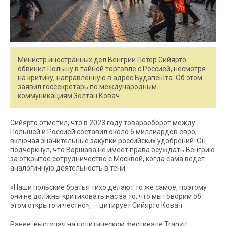
Министр иностранных дел Венгрии Петер Сийярто
обвинил Польшу в тайной торговле с Россией, несмотря
на критику, направленную в адрес Будапешта. Об этом
заявил госсекретарь по международным
коммуникациям Золтан Ковач.
Сийярто отметил, что в 2023 году товарооборот между
Польшей и Россией составил около 6 миллиардов евро,
включая значительные закупки российских удобрений. Он
подчеркнул, что Варшава не имеет права осуждать Венгрию
за открытое сотрудничество с Москвой, когда сама ведет
аналогичную деятельность в тени.
«Наши польские братья тихо делают то же самое, поэтому
они не должны критиковать нас за то, что мы говорим об
этом открыто и честно», — цитирует Сийярто Ковач.
Ранее, выступая на политическом фестивале Tranzit,